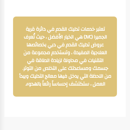
تعتبر خدمات تدليك القدم في دائرة قرية
الجميرا (JVC) هي الخيار الأفضل ، حيث تُعرف
عروض تدليك القدم في دبي بخصائصها
العلاجية المفيدة ، وتستخدم مجموعة من
التقنيات في محاولة لزيادة الطاقة في
جسمك ومساعدتك على التخلص من التوتر.
من اللحظة التي يدخل فيها معالج التدليك ويبدأ
العمل ، ستكتشف إحساساً رائعاً بالهدوء.