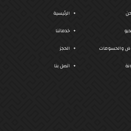
حن
الرئيسية
ديو
خدماتنا
وض والحسومات
الحجز
نة
اتصل بنا