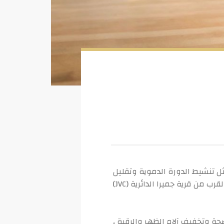
ثل تنشيط الدورة الدموية وتقليل
الاكتئاب والقلق وتعزيز المناعة وتخفيف آلام العضلات. تساعد أيدي المعالجين بالتدليك الفيتناميين بالقرب من قرية جميرا الدائرية (JVC)
ة وتخفيف آلام الظهر والرقبة ،