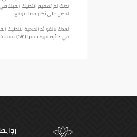
احصل على أكثر مما تتوقع.
نعدك بالفوائد الصحية للتدليك ال
في دائرة قرية جميرا (JVC) بتقنيات تدليك عالية الجودة لتلبية احتياجات جميع ضيوفنا. احجز إحدى باقاتنا للمساج الفيتنامي في دبي.
روابط