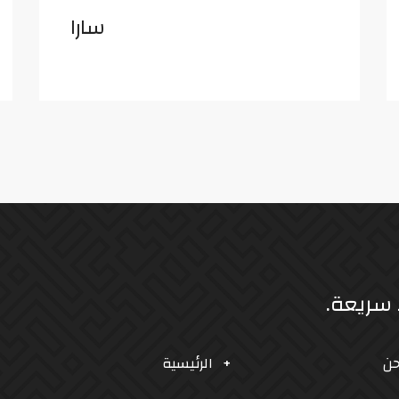
سارا
 سريعة.
حن
الرئيسية