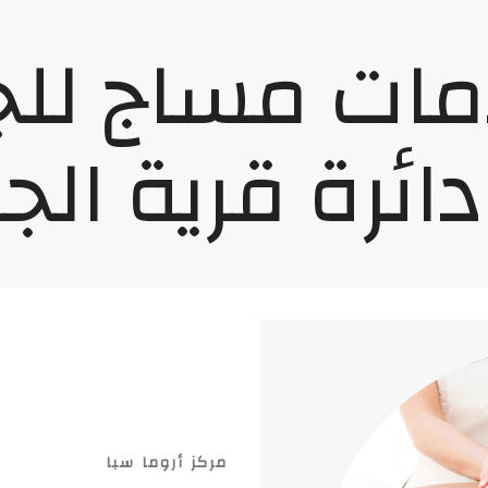
مات مساج لل
J
مركز أروما سبا