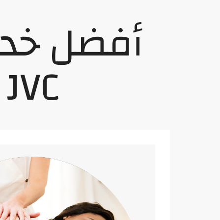
أفضل خد
دائرة قرية الجميرا VC