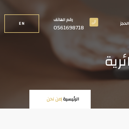
رقم الهاتف
الحجز
EN
0561698718
ئرية
الرئيسية
من نحن