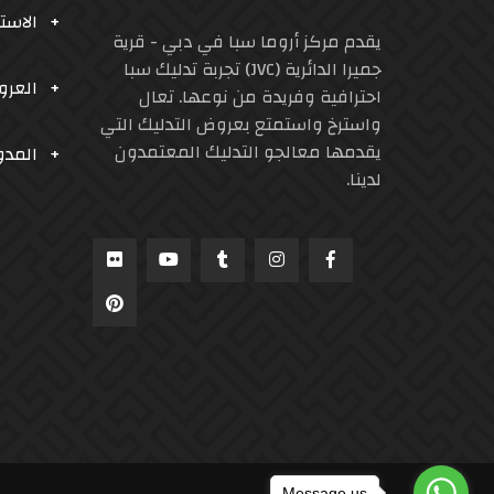
الاست
يقدم مركز أروما سبا في دبي - قرية
جميرا الدائرية (JVC) تجربة تدليك سبا
العر
احترافية وفريدة من نوعها. تعال
واسترخ واستمتع بعروض التدليك التي
يقدمها معالجو التدليك المعتمدون
المدو
لدينا.
Message us