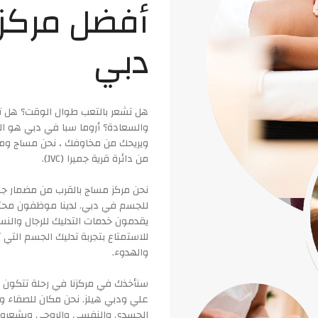
أفضل مركز
دبي
هل تشعر بالتعب طوال الوقت؟ هل تش
والسعادة؟ أروما سبا في دبي هو ا
ويريحك من مخاوفك ، نحن مساج ومن
من دائرة قرية جميرا (JVC).
نحن مركز مساج بالقرب من مضمار جب
يقدمون خدمات التدليك للرجال والنسا
للاستمتاع بتجربة تدليك الجسم التي
والهدوء.
سنأخذك في مركزنا في رحلة تتكون م
علي ودبي هيلز. نحن مكان للصفاء وال
الجسدي والنفسي والروحي ويشعرون ب