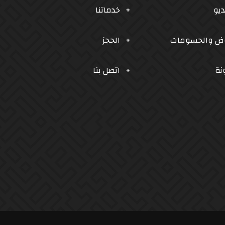
ديو
خدماتنا
وض والحسومات
الحجز
نة
اتصل بنا