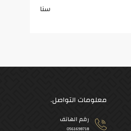
سنا
معلومات التواصل.
رقم الهاتف
0561698718