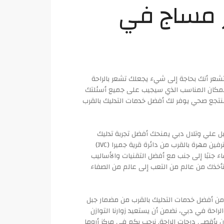
 مساج في
عر أنك بحاجة إلى شيء يجعلك تشعر بالراحة
لمكان المناسب الذي سيجيب على جميع أسئلتك
تجع صحي يوفر لك أفضل خدمات التدليك بالقرب
ل علي وتلال دبي يمنحك أفضل تجربة تدليك
للجسم في دبي. لدينا موظفون محترفين مهرة بالقرب من دائرة قرية جميرا (JVC)
ء جنبًا إلى جنب مع أفضل التقنيات والأساليب
 تأخذك من عالم من التعب إلى عالم من الصفاء
ن أفضل خدمات التدليك بالقرب من مضمار جبل
راحة في دبي، نضمن أن يستعيد زوارنا التوازن
أقصى درجات الراحة. نرحب بكم في مركز أروما